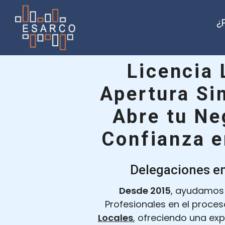
Saltar
al
¿
contenido
Licencia 
Apertura Si
Abre tu Ne
Confianza e
Delegaciones e
Desde 2015
, ayudamos
Profesionales en el proce
Locales
, ofreciendo una ex