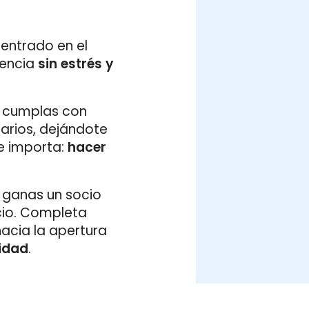
entrado en el
cencia
sin estrés y
 cumplas con
tarios, dejándote
te importa:
hacer
; ganas un socio
cio. Completa
hacia la apertura
lidad
.