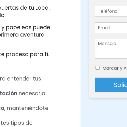
 puertas de tu Local
,
do.
 y papeleos puede
primera aventura
te proceso para ti.
Marcar y A
a entender tus
Soli
tación
necesaria
so
, manteniéndote
tes tipos de