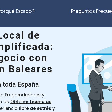
Porqué Esarco?
Preguntas Frecu
Local
de
mplificada:
gocio con
n Baleares
n toda España
 a Emprendedores y
so de
Obtener
Licencias
periencia
libre de estrés
y