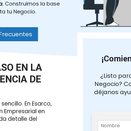
a
. Construimos la base
ta tu Negocio.
Frecuentes
¡Comien
ASO EN LA
¿Listo par
ENCIA DE
Negocio? Co
déjanos ayu
sencillo. En Esarco,
ón Empresarial en
da detalle del