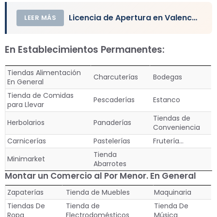
Licencia de Apertura en Valencia de un Local
LEER MÁS
En Establecimientos Permanentes:
Tiendas Alimentación
Charcuterías
Bodegas
En General
Tienda de Comidas
Pescaderías
Estanco
para Llevar
Tiendas de
Herbolarios
Panaderías
Conveniencia
Carnicerías
Pastelerías
Frutería…
Tienda
Minimarket
Abarrotes
Montar un Comercio al Por Menor.
En General
Zapaterías
Tienda de Muebles
Maquinaria
Tiendas De
Tienda de
Tienda De
Ropa
Electrodomésticos
Música