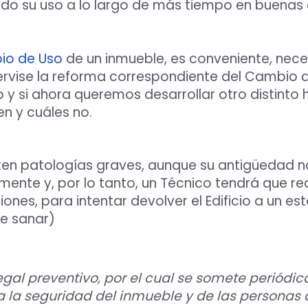
endo su uso a lo largo de más tiempo en buenas
io de Uso
de un inmueble, es conveniente, nece
ervise la reforma correspondiente del Cambio de 
o y si ahora queremos desarrollar otro distin
Aceptar Política Privacidad
*
en y cuáles no.
Solicitar Asesoramiento
ten patologías graves, aunque su antigüedad
ente y, por lo tanto, un Técnico tendrá que real
ciones, para intentar devolver el Edificio a un
e sanar)
:
al preventivo, por el cual se somete periódicam
 la seguridad del inmueble y de las personas qu