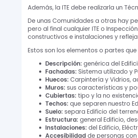
Además, la ITE debe realizarla un Téc
De unas Comunidades a otras hay pequ
pero al final cualquier ITE o Inspecci
constructivos e instalaciones y refleja
Estos son los elementos o partes que 
Descripción:
genérica del Edific
Fachadas:
Sistema utilizado y P
Huecos:
Carpintería y Vidrios,
Muros:
sus características y p
Cubiertas:
tipo y la no existenc
Techos:
que separen nuestro Edif
Suelo:
separa Edificio del terren
Estructura:
general Edificio, de
Instalaciones:
del Edificio, Eléc
Accesibilidad
de personas con m