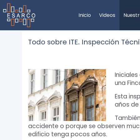
Saltar
al
Inicio
Videos
Nuestr
contenido
Todo sobre ITE. Inspección Técnic
Iniciales
una Finc
Esta ins
años de
También 
accidente o porque se observen much
edificio tenga pocos años.