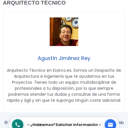
ARQUITECTO TÉCNICO
Agustín Jiménez Rey
Arquitecto Técnico en Esarco.es. Somos un Despacho de
Arquitectura e Ingeniería que te ayudamos en tus
Proyectos. Tienes todo un equipo multidisciplinar de
profesionales a tu disposición, por lo que siempre
podremos atender tus dudas y consultas de una forma
rápida y ágil y sin que te suponga ningún coste adicional.
© 2026 Esarco.es. Arquitectura e Ingeniería •
Diseño Web
¿Hablamos?
Solicitar información