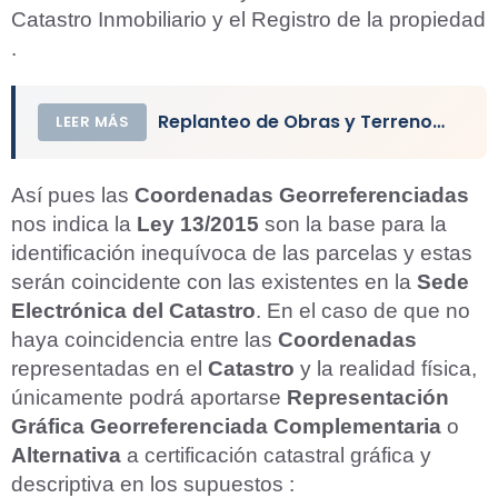
Catastro Inmobiliario y el Registro de la propiedad
.
Replanteo de Obras y Terrenos. ¿Qué es y Como se Hace?
LEER MÁS
Así pues las
Coordenadas Georreferenciadas
nos indica la
Ley 13/2015
son la base para la
identificación inequívoca de las parcelas y estas
serán coincidente con las existentes en la
Sede
Electrónica del Catastro
. En el caso de que no
Aceptar Política Privacidad
*
haya coincidencia entre las
Coordenadas
Solicitar Asesoramiento
representadas en el
Catastro
y la realidad física,
únicamente podrá aportarse
Representación
Gráfica Georreferenciada Complementaria
o
Alternativa
a certificación catastral gráfica y
descriptiva en los supuestos :