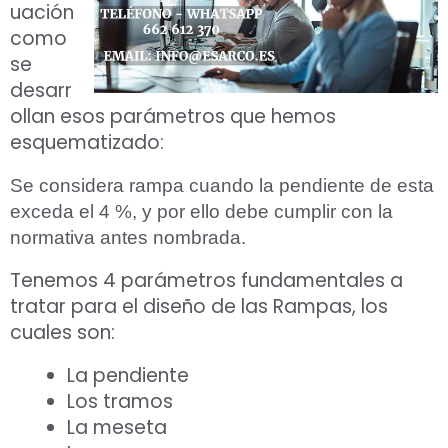
uación
como
se
desarr
ollan esos parámetros que hemos
esquematizado:
Se considera rampa cuando la pendiente de esta
exceda el 4 %, y por ello debe cumplir con la
normativa antes nombrada.
Tenemos 4 parámetros fundamentales a
tratar para el diseño de las Rampas, los
cuales son:
La pendiente
Los tramos
La meseta