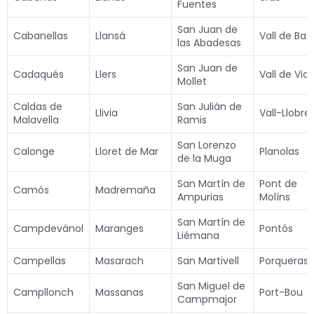
Fuentes
San Juan de
Cabanellas
Llansá
Vall de Bas
las Abadesas
San Juan de
Cadaqués
Llers
Vall de Via
Mollet
Caldas de
San Julián de
Llivia
Vall-Llobre
Malavella
Ramis
San Lorenzo
Calonge
Lloret de Mar
Planolas
de la Muga
San Martín de
Pont de
Camós
Madremaña
Ampurias
Molíns
San Martín de
Campdevánol
Maranges
Pontós
Liémana
Campellas
Masarach
San Martivell
Porqueras
San Miguel de
Campllonch
Massanas
Port-Bou
Campmajor