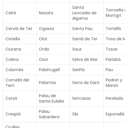
Santa
Torroella d
Celrá
Navata
Leocadia de
Montgrí
Algama
Cerviá de Ter
Ogassa
Santa Pau
Tortellá
Cistella
Olot
Sarriá de Ter
Tosa de M
Ciurana
Ordis
Saus
Tosas
Colera
Osor
Selva de Mar
Parlabá
Colomés
Palafrugell
Seriñá
Pau
Cornellá del
Pedret y
Palamós
Serra de Daró
Terri
Marsá
Palau de
Corsá
Setcasas
Perelada
Santa Eulalia
Palau
Crespiá
Sils
Esponellá
Sabardera
Cruilles,