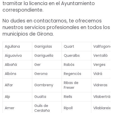
tramitar la licencia en el Ayuntamiento
correspondiente.
No dudes en contactarnos, te ofrecemos
nuestros servicios profesionales en todos los
municipios de Girona.
Agullana
Garrigolas
Quart
Vallfogona
Aiguaviva
Garriguella
Queralbs
Ventalló
Albañá
Ger
Rabós
Verges
Albóns
Gerona
Regencós
Vidrá
Ribas de
Alfar
Gombreny
Vidreras
Freser
Alp
Gualta
Riells
Vilabertrán
Guils de
Amer
Ripoll
Vilablareix
Cerdaña