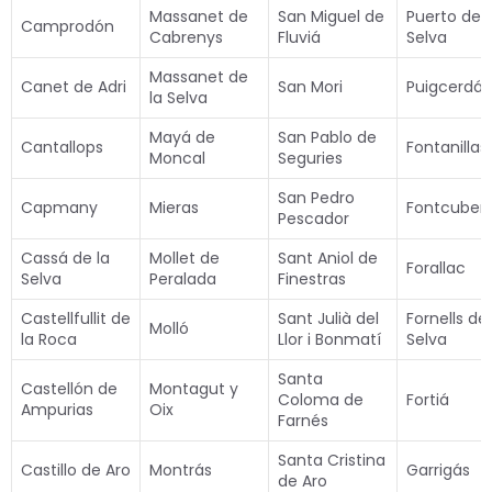
Massanet de
San Miguel de
Puerto de l
Camprodón
Cabrenys
Fluviá
Selva
Massanet de
Canet de Adri
San Mori
Puigcerdá
la Selva
Mayá de
San Pablo de
Cantallops
Fontanillas
Moncal
Seguries
San Pedro
Capmany
Mieras
Fontcuber
Pescador
Cassá de la
Mollet de
Sant Aniol de
Forallac
Selva
Peralada
Finestras
Castellfullit de
Sant Julià del
Fornells de 
Molló
la Roca
Llor i Bonmatí
Selva
Santa
Castellón de
Montagut y
Coloma de
Fortiá
Ampurias
Oix
Farnés
Santa Cristina
Castillo de Aro
Montrás
Garrigás
de Aro