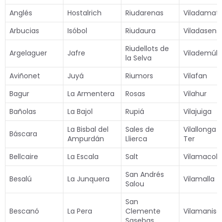
Anglés
Hostalrich
Riudarenas
Viladamat
Arbucias
Isóbol
Riudaura
Viladasens
Riudellots de
Argelaguer
Jafre
Vilademúls
la Selva
Aviñonet
Juyá
Riumors
Vilafan
Bagur
La Armentera
Rosas
Vilahur
Bañolas
La Bajol
Rupiá
Vilajuiga
La Bisbal del
Sales de
Vilallonga 
Báscara
Ampurdán
Llierca
Ter
Bellcaire
La Escala
Salt
Vilamacol
San Andrés
Besalú
La Junquera
Vilamalla
Salou
San
Bescanó
La Pera
Clemente
Vilamanisc
Sasebas