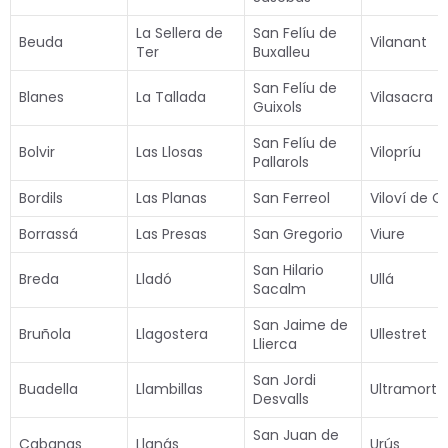
La Sellera de
San Felíu de
Beuda
Vilanant
Ter
Buxalleu
San Felíu de
Blanes
La Tallada
Vilasacra
Guixols
San Felíu de
Bolvir
Las Llosas
Vilopríu
Pallarols
Bordils
Las Planas
San Ferreol
Viloví de O
Borrassá
Las Presas
San Gregorio
Viure
San Hilario
Breda
Lladó
Ullá
Sacalm
San Jaime de
Bruñola
Llagostera
Ullestret
Llierca
San Jordi
Buadella
Llambillas
Ultramort
Desvalls
San Juan de
Cabanas
Llanás
Urús