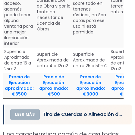
consideración
sobre el
acceso,
sobre todo en
de Obra y por lo
terreno
además
terrenos
tanto no
natural.
puede tener
rústicos, no Son
necesitar de
alguna
aptas para ese
Licencia de
ventana para
uso ni está
Obras
una mejor
permitido
iluminación
interior
Superficie
Superficie
Superficie
Superficie
Aproximada
Aproximad
Aproximada de
Aproximada de
de entre 15 a
de entre 4 
entre 4 a 12m2
entre 25 a 50m2
25m2
12m2
Precio de
Precio de
Precio de
Precio d
Ejecución
Ejecución
Ejecución
Ejecució
aproximado:
aproximado:
aproximado:
aproximad
€3500
€500
€3000
€600
Tira de Cuerdas o Alineación de Edificio o Construcción
LEER MÁS
Una característica común de casi todas