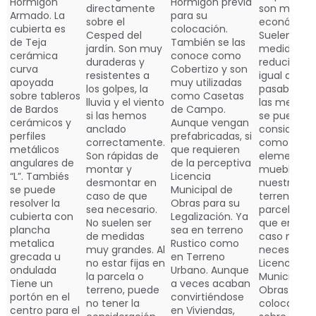
Hormigón
Hormigón previa
directamente
son muy
Armado. La
para su
sobre el
económica
cubierta es
colocación.
Cesped del
Suelen ser 
de Teja
También se las
jardín. Son muy
medidas m
cerámica
conoce como
duraderas y
reducidas. 
curva
Cobertizo y son
resistentes a
igual que
apoyada
muy utilizadas
los golpes, la
pasaba co
sobre tableros
como Casetas
lluvia y el viento
las metálic
de Bardos
de Campo.
si las hemos
se pueden
cerámicos y
Aunque vengan
anclado
considerar
perfiles
prefabricadas, si
correctamente.
como un
metálicos
que requieren
Son rápidas de
elemento
angulares de
de la perceptiva
montar y
mueble de
“L”. Tambiés
Licencia
desmontar en
nuestro jard
se puede
Municipal de
caso de que
terreno o
resolver la
Obras para su
sea necesario.
parcela, por
cubierta con
Legalización. Ya
No suelen ser
que en dic
plancha
sea en terreno
de medidas
caso no ser
metalica
Rustico como
muy grandes. Al
necesaria
grecada u
en Terreno
no estar fijas en
Licencia
ondulada
Urbano. Aunque
la parcela o
Municipal d
Tiene un
a veces acaban
terreno, puede
Obras si la
portón en el
convirtiéndose
no tener la
colocamos
centro para el
en Viviendas,