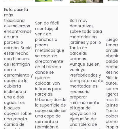
Es la caseta
más
tradicional
Son muy
Son de fácil
que solemos
decorativas,
montaje, al
encontrarnos
sobre todo para
venir en
en una
montarlas en
planchas o
Luego
parcela o
jardines y por lo
placas
tenemos u
campo. Suele
tanto en
metálicas que
amplio
estar hecha
parcelas
se montan
abanico y
con bloques
urbanas.
directamente
calidades
de Hormigón
Aunque suelen
en el terreno
hechas co
como
venir ya
donde se
Resinas o
cerramiento y
Prefabricadas y
quieren
Plásticos
apoyo de la
completamente
colocar. Son
duros. Suel
cubierta
montadas, es
idóneas para
ser muy
inclinada a
necesario
Parcelas
ligeras pero
una o dos
preparar
Urbanas, donde
resistentes
aguas. Los
mínimamente
la superficie de
la intemper
bloques
el lugar de
apoyo suele ser
Tanto la
apoyan sobre
apoyo con la
una capa de
colocación
una zapata
ejecución de
cemento u
como la
corrida de
una solera de
Hormigón o
Propia Cas