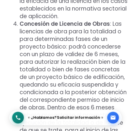
la eficacia de una licencia en los casos
establecidos en la normativa sectorial
de aplicación.
Concesión de Licencia de Obras
: Las
licencias de obra para la totalidad o
para determinadas fases de un
proyecto básico: podrá concederse
con un plazo de validez de 6 meses,
para autorizar la realización bien de la
totalidad o bien de fases concretas
de un proyecto básico de edificación,
quedando su eficacia suspendida y
condicionada a la posterior obtención
del correspondiente permiso de inicio
de obras. Dentro de esos 6 meses
deberá presentarse el proyecto de
¿Hablamos?
Solicitar información
ejecución de la totalidad o de la fase
de que se trate, para el inicio de las