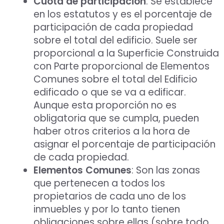
Cuota de participación
: Se establece
en los estatutos y es el porcentaje de
participación de cada propiedad
sobre el total del edificio. Suele ser
Aceptar Política Privacidad
*
proporcional a la Superficie Construida
con Parte proporcional de Elementos
Solicitar Asesoramiento
Comunes sobre el total del Edificio
edificado o que se va a edificar.
Aunque esta proporción no es
obligatoria que se cumpla, pueden
haber otros criterios a la hora de
asignar el porcentaje de participación
de cada propiedad.
Elementos Comunes
: Son las zonas
que pertenecen a todos los
propietarios de cada uno de los
inmuebles y por lo tanto tienen
obligaciones sobre ellas (sobre todo