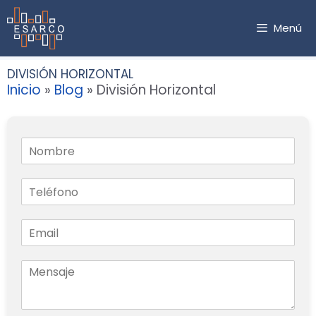
Saltar
al
Menú
contenido
DIVISIÓN HORIZONTAL
Inicio
»
Blog
»
División Horizontal