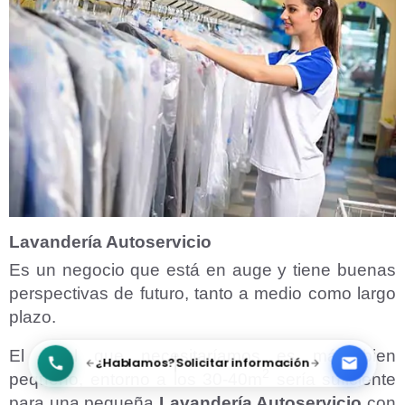
Lavandería Autoservicio
Es un negocio que está en auge y tiene buenas
perspectivas de futuro, tanto a medio como largo
plazo.
El local que necesitaríamos es más bien
¿Hablamos?
Solicitar información
2
pequeño, entorno a los 30-40m
sería suficiente
para una pequeña
Lavandería Autoservicio
con