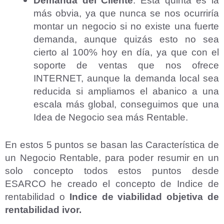
Demanda del Cliente
: Esta quinta es la
más obvia, ya que nunca se nos ocurriría
montar un negocio si no existe una fuerte
demanda, aunque quizás esto no sea
cierto al 100% hoy en día, ya que con el
soporte de ventas que nos ofrece
INTERNET, aunque la demanda local sea
Aceptar Política Privacidad
*
reducida si ampliamos el abanico a una
Solicitar Asesoramiento
escala más global, conseguimos que una
Idea de Negocio sea más Rentable.
En estos 5 puntos se basan las Característica de
un Negocio Rentable, para poder resumir en un
solo concepto todos estos puntos desde
ESARCO he creado el concepto de Indice de
rentabilidad o
Indice de viabilidad objetiva de
rentabilidad ivor.